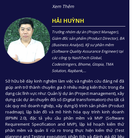
Xem Thêm
HẢI HUỲNH
Trưởng nhóm dự án (Project Manager),
Giám đốc sản phẩm (Product Director), BA
(Business Analyst), Kỹ sư phần mềm
(Software Quality Assurance Engineer) tại
các công ty NashTech Global,
Codestringers, Bhome, Gtopia, TMA
Solution, Rapbank,…
Sở hữu bề dày kinh nghiệm làm việc và nghiên cứu đáng nể đã
giúp anh trở thành chuyên gia ở nhiều mảng kiến thức trong đa
dạng các lĩnh vực như: Quản lý dự án (Project management), xây
dựng các dự án chuyển đổi số (Digital transformation) cho tất cả
các quy mô doanh nghiệp, xây dựng lộ trình sản phẩm (Product
roadmap), lập bản đồ và mô hình hóa quy trình kinh doanh
(BPMN 2.0), đặc tả yêu cầu phần mềm và MVP (Software
Requirement Specification and MVP), lập kế hoạch kiểm thử
phần mềm và quản lí rủi ro trong thực hiện kiểm thử (Test
planning and Testing execution), phân tích và đánh giá dữ liệu