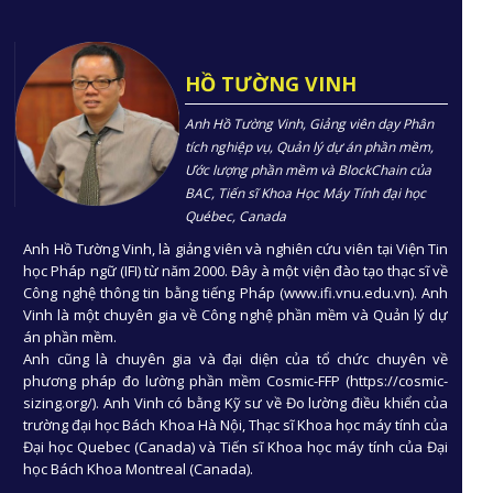
HỒ TƯỜNG VINH
Anh Hồ Tường Vinh, Giảng viên dạy Phân
tích nghiệp vụ, Quản lý dự án phần mềm,
Ước lượng phần mềm và BlockChain của
BAC, Tiến sĩ Khoa Học Máy Tính đại học
Québec, Canada
Anh Hồ Tường Vinh, là giảng viên và nghiên cứu viên tại Viện Tin
học Pháp ngữ (IFI) từ năm 2000. Đây à một viện đào tạo thạc sĩ về
Công nghệ thông tin bằng tiếng Pháp (www.ifi.vnu.edu.vn). Anh
Vinh là một chuyên gia về Công nghệ phần mềm và Quản lý dự
án phần mềm.
Anh cũng là chuyên gia và đại diện của tổ chức chuyên về
phương pháp đo lường phần mềm Cosmic-FFP (https://cosmic-
sizing.org/). Anh Vinh có bằng Kỹ sư về Đo lường điều khiển của
trường đại học Bách Khoa Hà Nội, Thạc sĩ Khoa học máy tính của
Đại học Quebec (Canada) và Tiến sĩ Khoa học máy tính của Đại
học Bách Khoa Montreal (Canada).